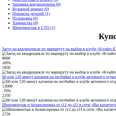
Заправка кондиционера (0)
Кузовной ремонт (0)
Покраска деталей (1)
Полировка (0)
Химчистка (0)
Шиномонтаж в СТО (1)
Купо
Заезд на квадроцикле по маршруту на выбор в клубе «Kvadro-E
8000
-69
%
1850
60 или 120 минут катания на питбайке в клубе активного отды
13000
-76
%
2350
Шиномонтаж и балансировка от r12 до r21 в сети «Вы катаетес
2750