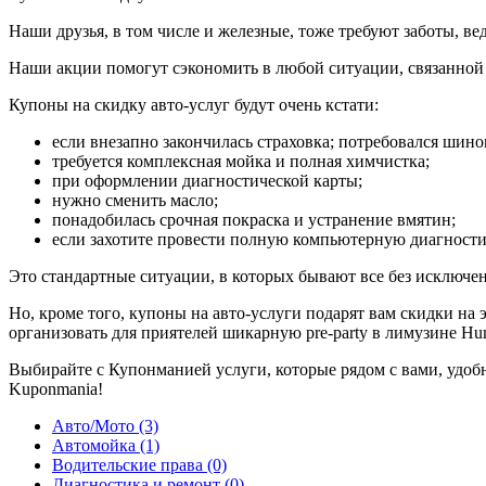
Наши друзья, в том числе и железные, тоже требуют заботы, ве
Наши акции помогут сэкономить в любой ситуации, связанной
Купоны на скидку авто-услуг будут очень кстати:
если внезапно закончилась страховка; потребовался шин
требуется комплексная мойка и полная химчистка;
при оформлении диагностической карты;
нужно сменить масло;
понадобилась срочная покраска и устранение вмятин;
если захотите провести полную компьютерную диагности
Это стандартные ситуации, в которых бывают все без исключе
Но, кроме того, купоны на авто-услуги подарят вам скидки на
организовать для приятелей шикарную pre-party в лимузине Hu
Выбирайте с Купонманией услуги, которые рядом с вами, удоб
Kuponmania!
Авто/Мото (3)
Автомойка (1)
Водительские права (0)
Диагностика и ремонт (0)