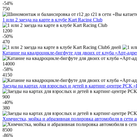
-54
%
750
1 или 2 заезда на карте в клубе Kart Racing Club
1200
-50
%
470
6 дней
Катание на квадроцикле-бигфуте для двоих от клуба «Арт-адр
14000
-58
%
4150
Заезды на картах для взрослых и детей в картинг-центре РСК «
900
-40
%
380
Химчистка, мойка и абразивная полировка автомобиля в сети 
8500
-86
%