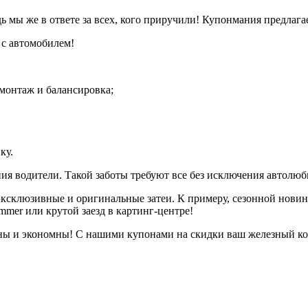
дь мы же в ответе за всех, кого приручили! Купонмания предлага
 с автомобилем!
омонтаж и балансировка;
ку.
ния водители. Такой заботы требуют все без исключения автолю
 эксклюзивные и оригинальные затеи. К примеру, сезонной нови
mmer или крутой заезд в картинг-центре!
ны и экономны! С нашими купонами на скидки ваш железный конь