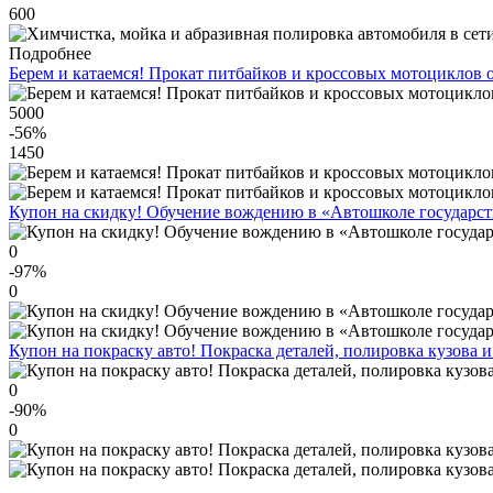
600
Подробнее
Берем и катаемся! Прокат питбайков и кроссовых мотоциклов 
5000
-56
%
1450
Купон на скидку! Обучение вождению в «Автошколе государст
0
-97
%
0
Купон на покраску авто! Покраска деталей, полировка кузова и
0
-90
%
0