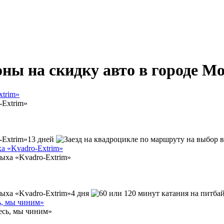
ны на скидку авто в городе М
xtrim»
13 дней
ха «Kvadro-Extrim»
4 дня
ь, мы чиним»