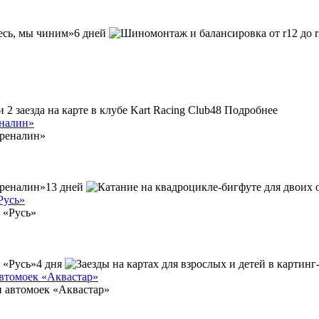
6 дней
48
Подробнее
еналин»
13 дней
Русь»
4 дня
автомоек «Аквастар»