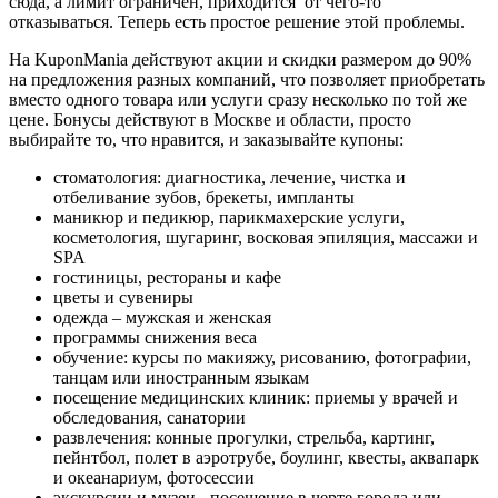
сюда, а лимит ограничен, приходится от чего-то
отказываться. Теперь есть простое решение этой проблемы.
На KuponMania действуют
акции и скидки размером до 90%
на предложения разных компаний, что позволяет приобретать
вместо одного товара или услуги сразу несколько по той же
цене. Бонусы действуют в Москве и области, просто
выбирайте то, что нравится, и заказывайте купоны:
стоматология: диагностика, лечение, чистка и
отбеливание зубов, брекеты, импланты
маникюр и педикюр, парикмахерские услуги,
косметология, шугаринг, восковая эпиляция, массажи и
SPA
гостиницы, рестораны и кафе
цветы и сувениры
одежда – мужская и женская
программы снижения веса
обучение: курсы по макияжу, рисованию, фотографии,
танцам или иностранным языкам
посещение медицинских клиник: приемы у врачей и
обследования, санатории
развлечения: конные прогулки, стрельба, картинг,
пейнтбол, полет в аэротрубе, боулинг, квесты, аквапарк
и океанариум, фотосессии
экскурсии и музеи - посещение в черте города или