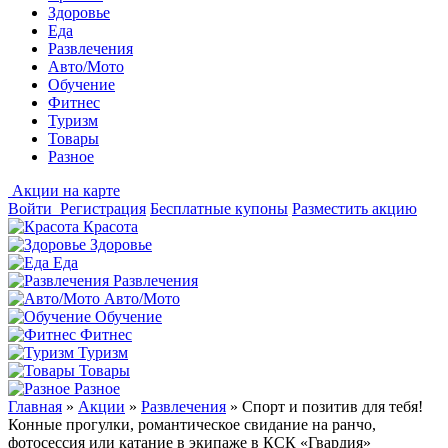
Здоровье
Еда
Развлечения
Авто/Мото
Обучение
Фитнес
Туризм
Товары
Разное
Акции на карте
Войти
Регистрация
Бесплатные купоны
Разместить акцию
Красота
Здоровье
Еда
Развлечения
Авто/Мото
Обучение
Фитнес
Туризм
Товары
Разное
Главная
»
Акции
»
Развлечения
»
Спорт и позитив для тебя!
Конные прогулки, романтическое свидание на ранчо,
фотосессия или катание в экипаже в КСК «Гвардия»