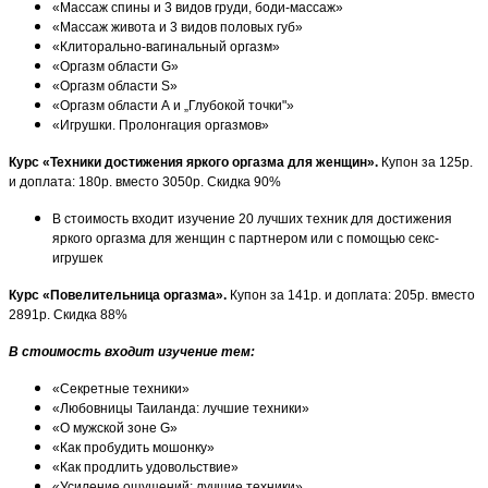
«Массаж спины и 3 видов груди, боди-массаж»
«Массаж живота и 3 видов половых губ»
«Клиторально-вагинальный оргазм»
«Оргазм области G»
«Оргазм области S»
«Оргазм области А и „Глубокой точки"»
«Игрушки. Пролонгация оргазмов»
Курс «Техники достижения яркого оргазма для женщин».
Купон за 125р.
и доплата: 180р. вместо 3050р. Скидка 90%
В стоимость входит изучение 20 лучших техник для достижения
яркого оргазма для женщин с партнером или с помощью секс-
игрушек
Курс «Повелительница оргазма».
Купон за 141р. и доплата: 205р. вместо
2891р. Скидка 88%
В стоимость входит изучение тем:
«Секретные техники»
«Любовницы Таиланда: лучшие техники»
«О мужской зоне G»
«Как пробудить мошонку»
«Как продлить удовольствие»
«Усиление ощущений: лучшие техники»