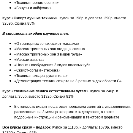
«Техники проникновения»
«Бонусы и лайфхаки»
Курс «Сквирт лучшие техники».
Купон за 198р. и доплата: 290р. вместо
3259р. Скидка 85%
В стоимость входит изучение тем:
«О триггерных зонах сквирт-массажа»
«Массаж триггерных зон ягодиц и спины»
«Массаж триггерных зон 3 видов груди»
«Массаж живота»
«Нюансы возбуждения 3 видов половых губ»
«Сквирт-оргазм» (техника)
«Техника пальцев, руки и тела»
«Демонстрация техники сквирта на 3 разных видах области G»
Курс «Увеличение пениса естественным путем».
Купон за 240р. и
доплата: 355р. вместо 3132р. Скидка 81%
В стоимость входит пошаговая программа занятий с упражнениями,
расписанная на 3 месяца в формате видеоуроков, а также
подробные инструкции и рекомендации в текстовом формате
Все курсы сразу + подарок.
Купон за 1113р. и доплата: 1670р. вместо
34790р. Скидка 92%