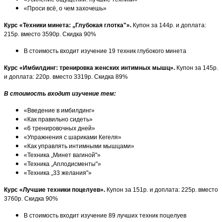
«Проси всё, о чем захочешь»
Курс «Техники минета: „Глубокая глотка"».
Купон за 144р. и доплата:
215р. вместо 3590р. Скидка 90%
В стоимость входит изучение 19 техник глубокого минета
Курс «Имбилдинг: тренировка женских интимных мышц».
Купон за 145р.
и доплата: 220р. вместо 3319р. Скидка 89%
В стоимость входит изучение тем:
«Введение в имбилдинг»
«Как правильно сидеть»
«6 тренировочных дней»
«Упражнения с шариками Кегеля»
«Как управлять интимными мышцами»
«Техника „Минет вагиной"»
«Техника „Аплодисменты"»
«Техника „33 желания"»
Курс «Лучшие техники поцелуев».
Купон за 151р. и доплата: 225р. вместо
3760р. Скидка 90%
В стоимость входит изучение 89 лучших техник поцелуев