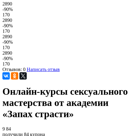
2890
-90
%
170
2890
-90
%
170
2890
-90
%
170
2890
-90
%
170
Отзывов: 0
Написать отзыв
Онлайн-курсы сексуального
мастерства от академии
«Запах страсти»
9
84
получили
84
купона