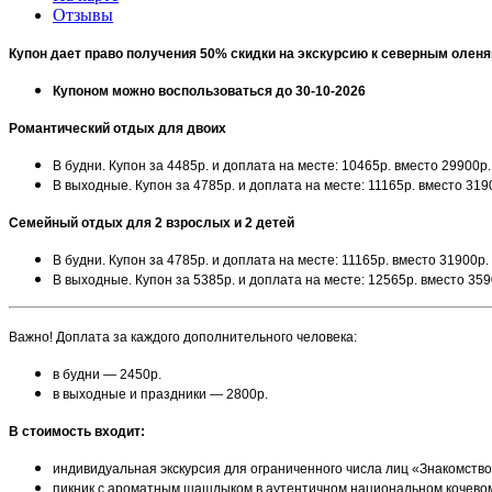
Отзывы
Купон дает право получения 50% скидки на экскурсию к северным оленя
Купоном можно воспользоваться до 30-10-2026
Романтический отдых для двоих
В будни. Купон за 4485р. и доплата на месте: 10465р. вместо 29900р.
В выходные. Купон за 4785р. и доплата на месте: 11165р. вместо 319
Семейный отдых для 2 взрослых и 2 детей
В будни. Купон за 4785р. и доплата на месте: 11165р. вместо 31900р.
В выходные. Купон за 5385р. и доплата на месте: 12565р. вместо 359
Важно! Доплата за каждого дополнительного человека:
в будни — 2450р.
в выходные и праздники — 2800р.
В стоимость входит:
индивидуальная экскурсия для ограниченного числа лиц «Знакомств
пикник с ароматным шашлыком в аутентичном национальном кочев