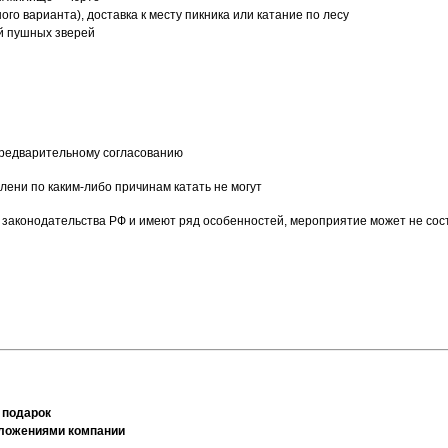
го варианта), доставка к месту пикника или катание по лесу
й пушных зверей
предварительному согласованию
лени по каким-либо причинам катать не могут
законодательства РФ и имеют ряд особенностей, мероприятие может не сост
 подарок
дложениями компании