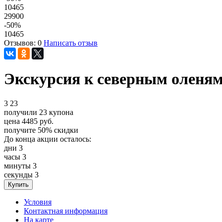
10465
29900
-50
%
10465
Отзывов: 0
Написать отзыв
Экскурсия к северным оленям
3
23
получили
23
купона
цена
4485
руб.
получите
50%
скидки
До конца акции осталось:
дни
3
часы
3
минуты
3
секунды
3
Условия
Контактная информация
На карте