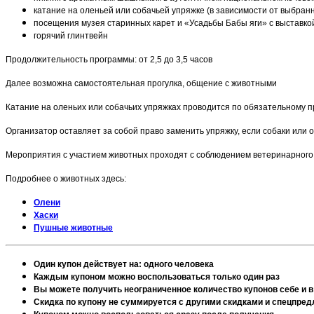
катание на оленьей или собачьей упряжке (в зависимости от выбранно
посещения музея старинных карет и «Усадьбы Бабы яги» с выставко
горячий глинтвейн
Продолжительность программы: от 2,5 до 3,5 часов
Далее возможна самостоятельная прогулка, общение с животными
Катание на оленьих или собачьих упряжках проводится по обязательному 
Организатор оставляет за собой право заменить упряжку, если собаки или о
Мероприятия с участием животных проходят с соблюдением ветеринарного 
Подробнее о животных здесь:
Олени
Хаски
Пушные животные
Один купон действует на: одного человека
Каждым купоном можно воспользоваться только один раз
Вы можете получить неограниченное количество купонов себе и в
Скидка по купону не суммируется с другими скидками и спецпре