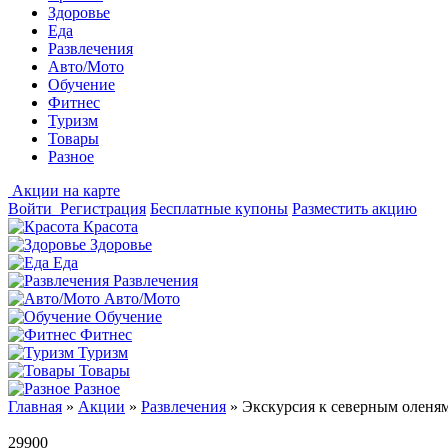
Здоровье
Еда
Развлечения
Авто/Мото
Обучение
Фитнес
Туризм
Товары
Разное
Акции на карте
Войти
Регистрация
Бесплатные купоны
Разместить акцию
Красота
Здоровье
Еда
Развлечения
Авто/Мото
Обучение
Фитнес
Туризм
Товары
Разное
Главная
»
Акции
»
Развлечения
»
Экскурсия к северным оленям
29900